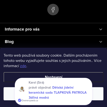
p
a
t
í
Informace pro vás
Blog
Přihlášení
Tento web používá soubory cookie. Dalším procházením
tohoto webu vyjadřujete souhlas s jejich používáním.. Více
informací
zde
.
vseprodeti-eu
Nastavení
Karel (Sirá)
právě objednal:
Dětská jídelní
Copyright 2026
www.vseprodeti.eu
. Všechna práva vyhrazena.
keramická sada TLAPKOVÁ PATROLA
Souhlasím
Vytvořil Shoptet
3dílná modrá
Overenyweb.cz