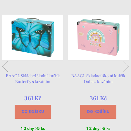
BAAGL Skládací školní kufřík
BAAGL Skládací školní kufřík
Butterfly s kováním
Duha s kováním
361 Kč
361 Kč
DO KOŠÍKU
DO KOŠÍKU
1-2 dny
>5 ks
1-2 dny
>5 ks