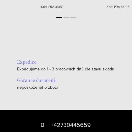
Kód:
PRA-33180
Kód:
PRA-34196
Expedice
Expedujeme do 1 - 3 pracovních dnů dle stavu skladu
Garance doručení
nepoškozeného zboží
Z
á
+42730445659