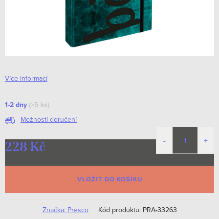
Více informací
1-2 dny
(>5 ks)
Možnosti doručení
228 Kč
Měrná
cena:
VLOŽIT DO KOŠÍKU
Značka:
Presco
Kód produktu:
PRA-33263