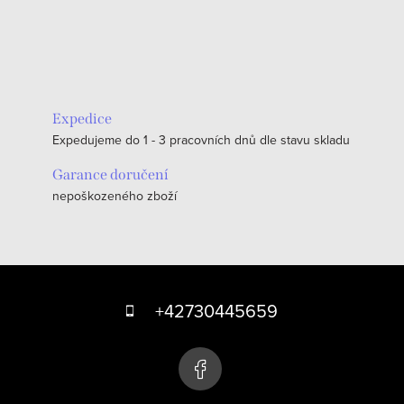
Expedice
Expedujeme do 1 - 3 pracovních dnů dle stavu skladu
Garance doručení
nepoškozeného zboží
Z
á
+42730445659
p
a
t