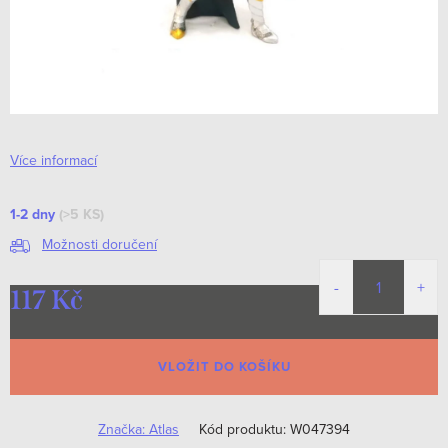
Více informací
1-2 dny
(>5 KS)
Možnosti doručení
117 Kč
Měrná
cena:
VLOŽIT DO KOŠÍKU
Značka:
Atlas
Kód produktu:
W047394