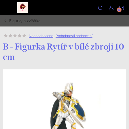
Přejít
N
na
obsah
Figurky a zvířátka
K
Podrobnosti hodnocení
Neohodnoceno
B - Figurka Rytíř v bílé zbroji 10
cm