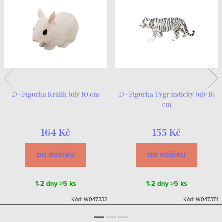
D - Figurka Králík bílý 10 cm
D - Figurka Tygr indický bílý 16
cm
164 Kč
155 Kč
DO KOŠÍKU
DO KOŠÍKU
1-2 dny
>5 ks
1-2 dny
>5 ks
Kód:
W047332
Kód:
W047371