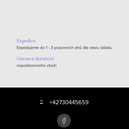
Expedice
Expedujeme do 1 - 3 pracovních dnů dle stavu skladu
Garance doručení
nepoškozeného zboží
Z
á
+42730445659
p
a