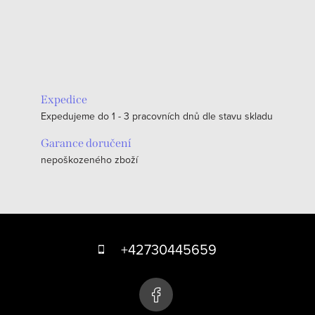
Expedice
Expedujeme do 1 - 3 pracovních dnů dle stavu skladu
Garance doručení
nepoškozeného zboží
Z
á
+42730445659
p
a