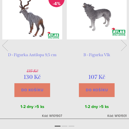
-4%
D - Figurka Antilopa 9,5 cm
B - Figurka Vlk
135 Kč
130 Kč
107 Kč
DO KOŠÍKU
DO KOŠÍKU
1-2 dny
>5 ks
1-2 dny
>5 ks
Kód:
W101907
Kód:
W101931