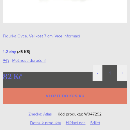
Figurka Ovce. Velikost 7 cm.
Více informací
1-2 dny
(>5 KS)
Možnosti doručení
82 Kč
Měrná
cena:
VLOŽIT DO KOŠÍKU
Značka:
Atlas
Kód produktu:
W047292
Dotaz k produktu
Hlídací pes
Sdílet