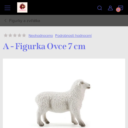
Přejít
N
na
obsah
Figurky a zvířátka
K
Podrobnosti hodnocení
Neohodnoceno
A - Figurka Ovce 7 cm