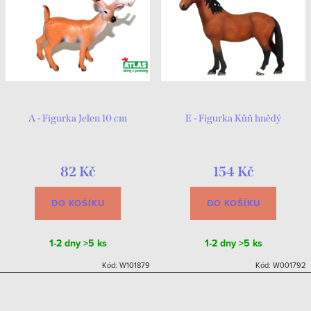
A - Figurka Jelen 10 cm
E - Figurka Kůň hnědý
82 Kč
154 Kč
DO KOŠÍKU
DO KOŠÍKU
1-2 dny
>5 ks
1-2 dny
>5 ks
Kód:
W101879
Kód:
W001792