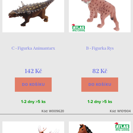
C - Figurka Animantarx
B - Figurka Rys
142 Kč
82 Kč
DO KOŠÍKU
DO KOŠÍKU
1-2 dny
>5 ks
1-2 dny
>5 ks
Kód:
W009620
Kód:
W101904