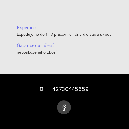
Expedice
Expedujeme do 1 - 3 pracovních dnů dle stavu skladu
Garance doručení
nepoškozeného zboží
Z
á
+42730445659
p
a
t
í