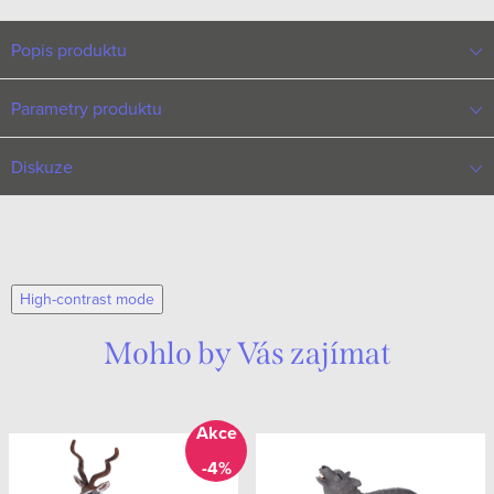
Popis produktu
Parametry produktu
Diskuze
High-contrast mode
Mohlo by Vás zajímat
-4%