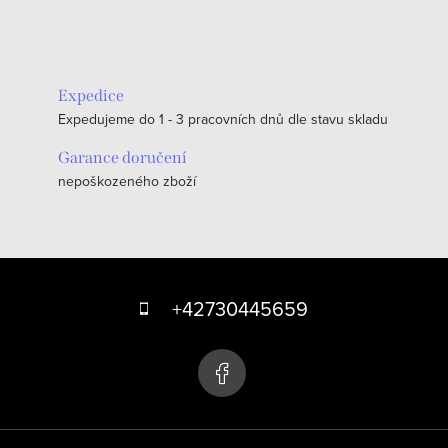
Expedice
Expedujeme do 1 - 3 pracovních dnů dle stavu skladu
Garance doručení
nepoškozeného zboží
Z
á
+42730445659
p
a
t
í