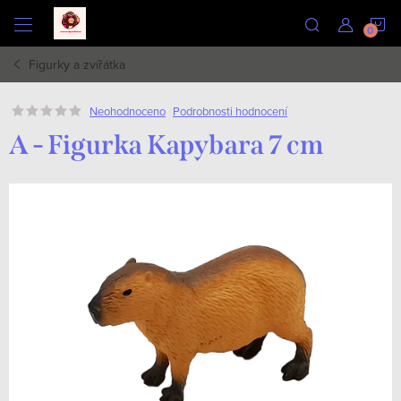
Přejít
N
na
obsah
Figurky a zvířátka
K
Podrobnosti hodnocení
Neohodnoceno
A - Figurka Kapybara 7 cm