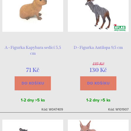
A - Figurka Kapybara sedící 5,5
D - Figurka Antilopa 9,5 cm
cm
135 Kč
71 Kč
130 Kč
DO KOŠÍKU
DO KOŠÍKU
1-2 dny
>5 ks
1-2 dny
>5 ks
Kód:
W047409
Kód:
W101907