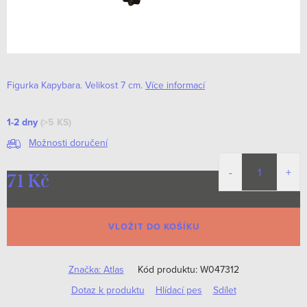
Figurka Kapybara. Velikost 7 cm.
Více informací
1-2 dny
(>5 KS)
Možnosti doručení
71 Kč
Měrná
cena:
VLOŽIT DO KOŠÍKU
Značka:
Atlas
Kód produktu:
W047312
Dotaz k produktu
Hlídací pes
Sdílet