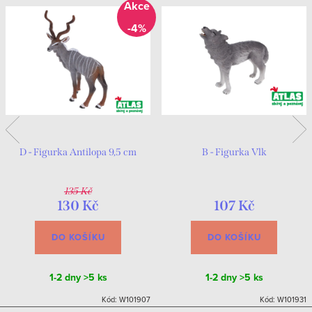
-4%
D - Figurka Antilopa 9,5 cm
B - Figurka Vlk
135 Kč
130 Kč
107 Kč
DO KOŠÍKU
DO KOŠÍKU
1-2 dny
>5 ks
1-2 dny
>5 ks
Kód:
W101907
Kód:
W101931