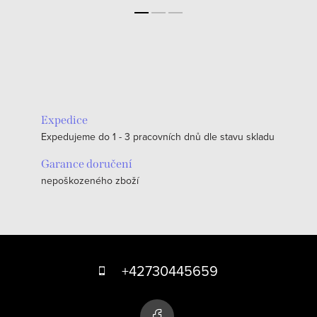
Expedice
Expedujeme do 1 - 3 pracovních dnů dle stavu skladu
Garance doručení
nepoškozeného zboží
Z
á
+42730445659
p
a