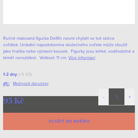
Ručně malovaná figurka Dellfín nesmí chybět ve tvé sbírce
zvířátek. Unikátní napodobenina skutečného zvířete může sloužit
jako hračka nebo výstavní kousek. Figurky jsou lehké, voděodolné a
téměř nerozbitné. Velikost: 11 cm.
Více informací
1-2 dny
(>5 KS)
Možnosti doručení
95 Kč
Měrná
cena:
VLOŽIT DO KOŠÍKU