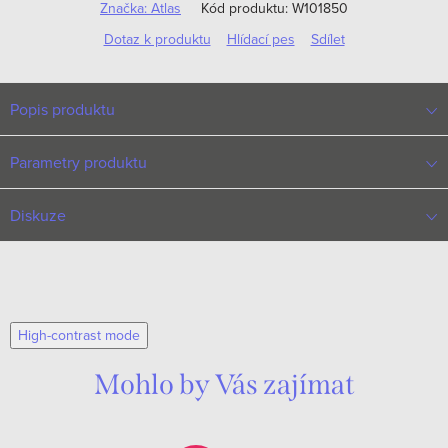
Značka:
Atlas
Kód produktu:
W101850
Dotaz k produktu
Hlídací pes
Sdílet
Popis produktu
Parametry produktu
Diskuze
High-contrast mode
Mohlo by Vás zajímat