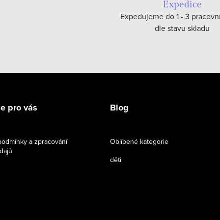
Expedice
Expedujeme do 1 - 3 pracovn
dle stavu skladu
e pro vás
Blog
odmínky a zpracování
Oblíbené kategorie
dajů
děti