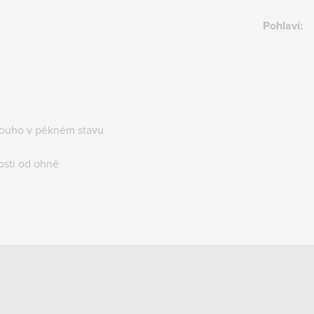
Pohlaví
:
louho v pěkném stavu
osti od ohně