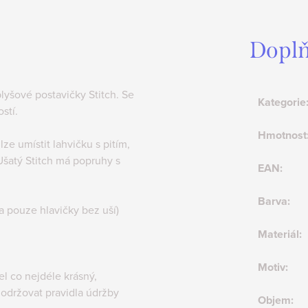
Doplň
lyšové postavičky Stitch. Se
Kategorie
ostí.
Hmotnost
ze umístit lahvičku s pitím,
šatý Stitch má popruhy s
EAN
:
Barva
:
a pouze hlavičky bez uší)
Materiál
:
Motiv
:
 co nejdéle krásný,
održovat pravidla údržby
Objem
: