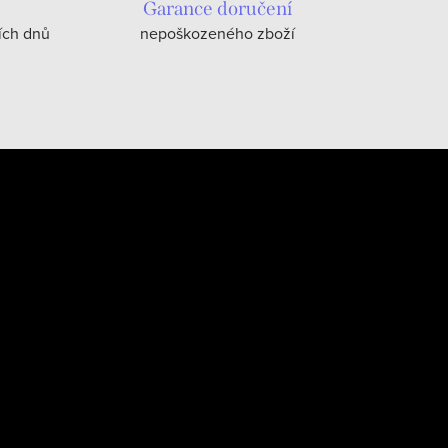
Garance doručení
ích dnů
nepoškozeného zboží