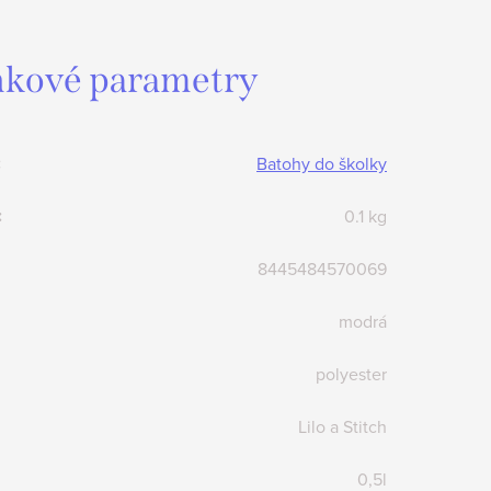
kové parametry
:
Batohy do školky
:
0.1 kg
8445484570069
modrá
polyester
Lilo a Stitch
0,5l