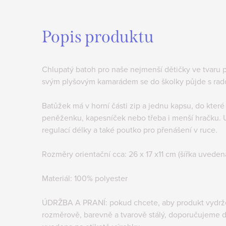
Popis produktu
Chlupatý batoh pro naše nejmenší dětičky ve tvaru p
svým plyšovým kamarádem se do školky půjde s rad
Batůžek má v horní části zip a jednu kapsu, do které l
peněženku, kapesníček nebo třeba i menší hračku. U
regulací délky a také poutko pro přenášení v ruce.
Rozměry orientační cca: 26 x 17 x11 cm (šířka uveden
Materiál: 100% polyester
ÚDRŽBA A PRANÍ: pokud chcete, aby produkt vydržel
rozměrově, barevně a tvarově stálý, doporučujeme d