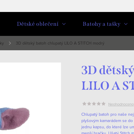
u
Dětské oblečení
Batohy a tašky
ky
3D dětský batoh chlupatý LILO A STITCH modrý
3D dětský
LILO A S
Neohodnoceno
Chlupatý batoh pro naše nej
plyšovým kamarádem se do š
jednu kapsu, do které lze um
menší hračku. Ušatý Stitch 