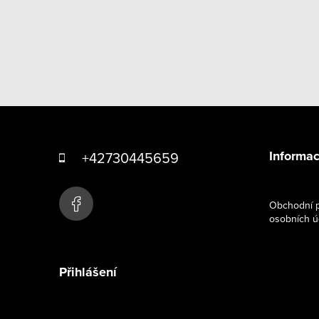
Z
á
Informac
+42730445659
p
a
Obchodní p
osobních ú
t
í
Přihlášení