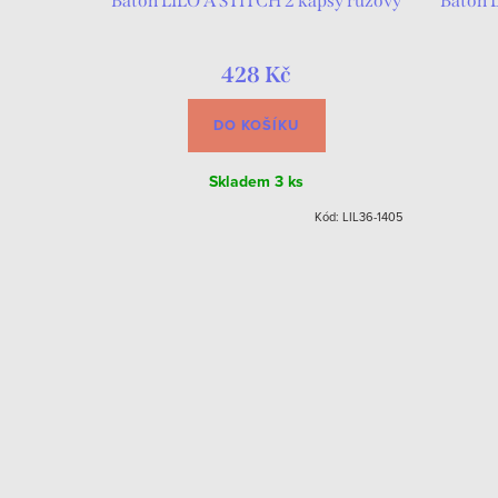
backpack,
Batoh LILO A STITCH 2 kapsy růžový
Batoh 
428 Kč
DO KOŠÍKU
Skladem
3 ks
EP2100005111
Kód:
LIL36-1405