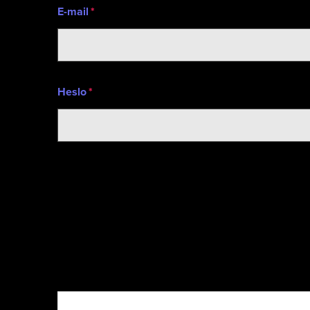
E-mail
Heslo
Nebo vyzkoušejte