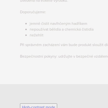
uvedena na etiketě výrobku.
Doporučujeme:
jemně čistit navlhčeným hadříkem
nepoužívat bělidla a chemická čistidla
nežehlit
Při správném zacházení vám bude produkt sloužit d
Bezpečnostní pokyny: udržujte v bezpečné vzdálen
High-contrast mode