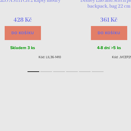
LILO A STITCH 2 kapsy modrý
Disney Lilo and Stitch p
backpack, bag 22 cm
428 Kč
361 Kč
DO KOŠÍKU
DO KOŠÍKU
Skladem
3 ks
4-8 dní
>5 ks
Kód:
LIL36-1410
Kód:
JVCEP2